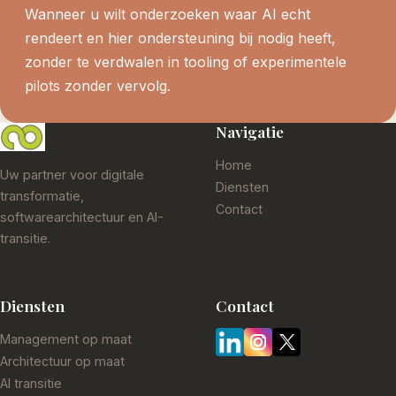
Wanneer u wilt onderzoeken waar AI echt
rendeert en hier ondersteuning bij nodig heeft,
zonder te verdwalen in tooling of experimentele
pilots zonder vervolg.
Navigatie
Home
Uw partner voor digitale
Diensten
transformatie,
Contact
softwarearchitectuur en AI-
transitie.
Diensten
Contact
Management op maat
Architectuur op maat
AI transitie